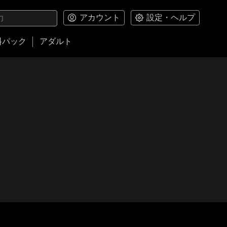
アカウント
設定・ヘルプ
料パック
アダルト