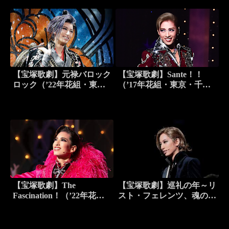
【宝塚歌劇】元禄バロック
【宝塚歌劇】Sante！！
ロック（’22年花組・東
（’17年花組・東京・千秋
京・千秋楽）
楽）
【宝塚歌劇】The
【宝塚歌劇】巡礼の年～リ
Fascination！（’22年花
スト・フェレンツ、魂の彷
組・東京・千秋楽）
徨～（’22年花組・東京・
千秋楽）