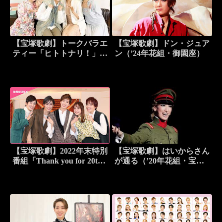
【宝塚歌劇】トークバラエ
【宝塚歌劇】ドン・ジュア
ティー「ヒトトナリ！」＃
ン（’24年花組・御園座）
20～花組 美空真瑠 Part 2
～
【宝塚歌劇】2022年末特別
【宝塚歌劇】はいからさん
番組「Thank you for 20th
が通る（’20年花組・宝
～聖なる夜に I NEED
塚・初日）
YOU～」＜花組編＞未公
開映像＆BONUS MOVIE
付