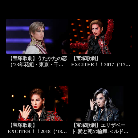
組・東京・千秋楽）
秋楽）
【宝塚歌劇】うたかたの恋
【宝塚歌劇】
（’23年花組・東京・千秋
EXCITER！！2017（’17年
楽）
花組・全国）
【宝塚歌劇】
【宝塚歌劇】エリザベー
EXCITER！！2018（’18年
ト-愛と死の輪舞-＜ルドル
花組・全国・千秋楽）
フ役替わり：芹香斗亜＞