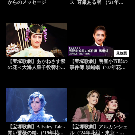
からのメッセージ
ス -尊厳ある者-（’21年花
組・東京・千秋楽）
見放題
【宝塚歌劇】あかねさす紫
【宝塚歌劇】明智小五郎の
の花＜大海人皇子役替わ
事件簿-黒蜥蝪（’07年花
り：明日海りお＞（’18年
組・東京・千秋楽）
花組・博多座）
【宝塚歌劇】A Fairy Tale -
【宝塚歌劇】アルカンシェ
青い薔薇の精-（’19年花
ル（’24年花組・東京・千