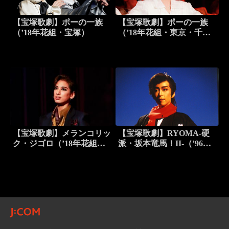
【宝塚歌劇】ポーの一族
【宝塚歌劇】ポーの一族
（’18年花組・宝塚）
（’18年花組・東京・千秋
楽）
【宝塚歌劇】メランコリッ
【宝塚歌劇】RYOMA-硬
ク・ジゴロ（’18年花組・
派・坂本竜馬！II-（’96年
全国）
花組・ドラマシティ）