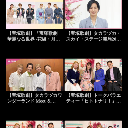
【宝塚歌劇】「宝塚歌劇
【宝塚歌劇】タカラヅカ・
華麗なる世界 -花組・月組
スカイ・ステージ開局20周
発足から100年-」より【花
年記念特別番組「これまで
組・月組トーク】
も、そしてこれからも」
【花組トーク】＜未公開映
像付＞
【宝塚歌劇】タカラヅカワ
【宝塚歌劇】トークバラエ
ンダーランド Meet ＆
ティー「ヒトトナリ！」＃
Greet ～花組編～＜未公開
1～花組 天城れいん Part 1
映像付＞
～