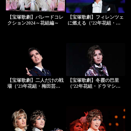
【宝塚歌劇】パレードコレ
【宝塚歌劇】フィレンツェ
クション2024～花組編～
に燃える（’22年花組・全
国）
【宝塚歌劇】二人だけの戦
【宝塚歌劇】冬霞の巴里
場（’23年花組・梅田芸術
（’22年花組・ドラマシテ
劇場）
ィ・千秋楽）