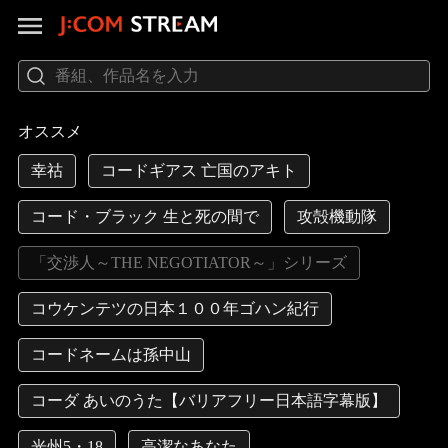
オススメ
幸祜
コードギアス 亡国のアキト
コード・ブラック 生と死の間で
攻殻機動隊
「交渉人～THE NEGOTIATOR～」シリーズ
コウケンテツの日本１００年ゴハン紀行
コードネームは孫中山
コーダ あいのうた【バリアフリー日本語字幕版】
光州5・18
高潔なあなた