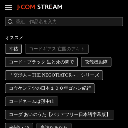
オススメ
幸祜
コードギアス 亡国のアキト
コード・ブラック 生と死の間で
攻殻機動隊
「交渉人～THE NEGOTIATOR～」シリーズ
コウケンテツの日本１００年ゴハン紀行
コードネームは孫中山
コーダ あいのうた【バリアフリー日本語字幕版】
光州5・18
高潔なあなた