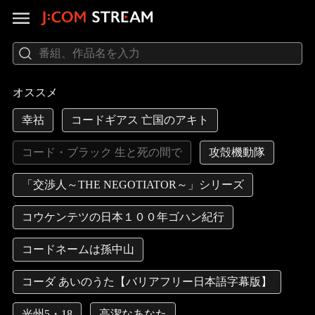
オススメ
幸祜
コードギアス 亡国のアキト
コード・ブラック 生と死の間で
攻殻機動隊
「交渉人～THE NEGOTIATOR～」シリーズ
コウケンテツの日本１００年ゴハン紀行
コードネームは孫中山
コーダ あいのうた【バリアフリー日本語字幕版】
光州5・18
高潔なあなた