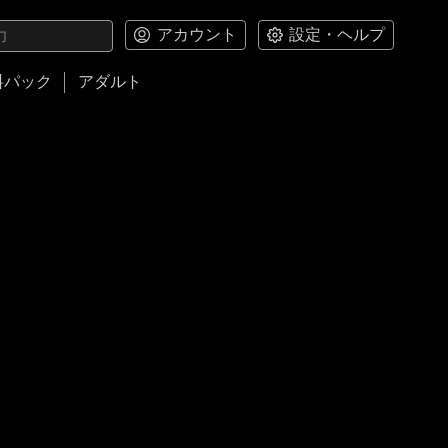
アカウント
設定・ヘルプ
料パック
アダルト