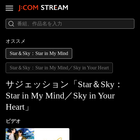
オススメ
Star＆Sky：Star in My Mind
Star＆Sky：Star in My Mind／Sky in Your Heart
サジェッション「Star＆Sky：
Star in My Mind／Sky in Your
Heart」
ビデオ