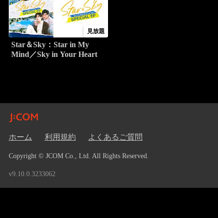
見放題
Star＆Sky：Star in My
Mind／Sky in Your Heart
ホーム
利用規約
よくあるご質問
Copyright © JCOM Co., Ltd. All Rights Reserved.
v9.10.0.3233062