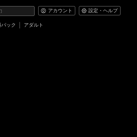
アカウント
設定・ヘルプ
料パック
アダルト