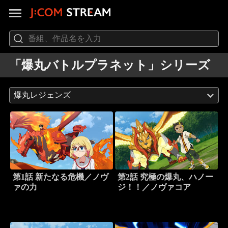
「爆丸バトルプラネット」シリーズ
爆丸レジェンズ
第1話 新たなる危機／ノヴ
第2話 究極の爆丸、ハノー
ァの力
ジ！！／ノヴァコア