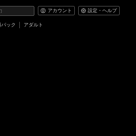
アカウント
設定・ヘルプ
料パック
アダルト