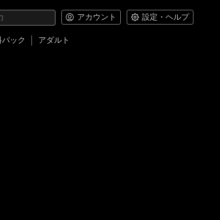
アカウント
設定・ヘルプ
料パック
アダルト