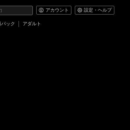
アカウント
設定・ヘルプ
料パック
アダルト