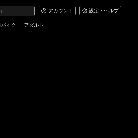
アカウント
設定・ヘルプ
料パック
アダルト