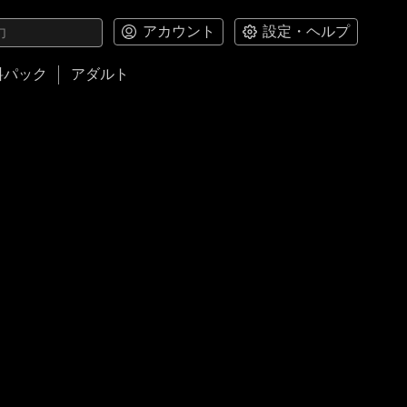
アカウント
設定・ヘルプ
料パック
アダルト