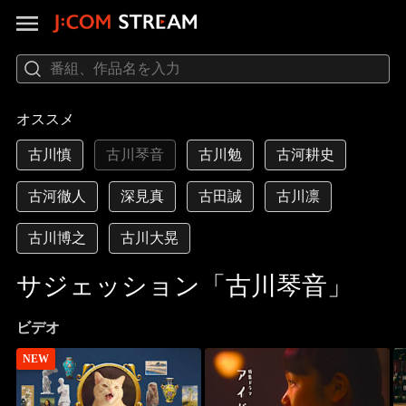
オススメ
古川慎
古川琴音
古川勉
古河耕史
古河徹人
深見真
古田誠
古川凛
古川博之
古川大晃
サジェッション「古川琴音」
ビデオ
NEW