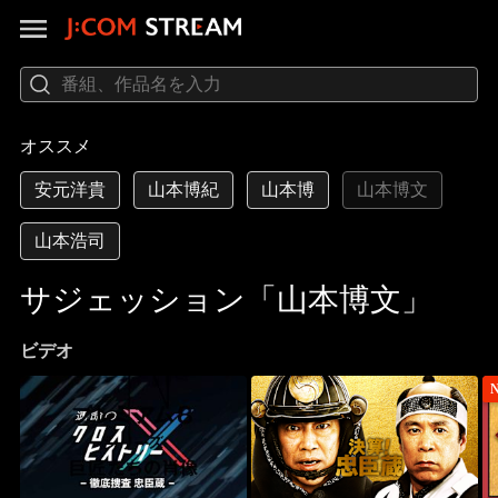
オススメ
安元洋貴
山本博紀
山本博
山本博文
山本浩司
サジェッション「山本博文」
ビデオ