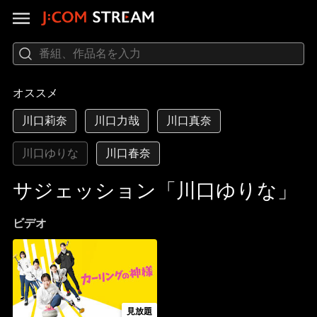
オススメ
川口莉奈
川口力哉
川口真奈
川口ゆりな
川口春奈
サジェッション「川口ゆりな」
ビデオ
見放題