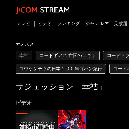
テレビ
ビデオ
ランキング
ジャンル
見放題
オススメ
幸祜
コードギアス 亡国のアキト
コード・ブ
コウケンテツの日本１００年ゴハン紀行
コード
サジェッション「幸祜」
ビデオ