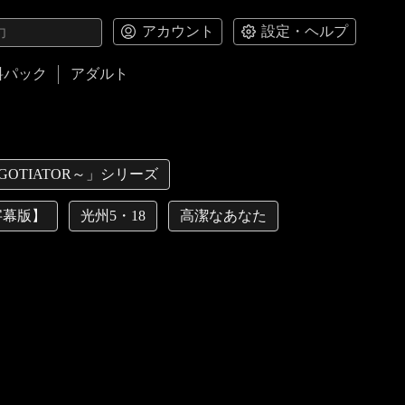
アカウント
設定・ヘルプ
料パック
アダルト
GOTIATOR～」シリーズ
字幕版】
光州5・18
高潔なあなた