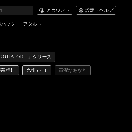
アカウント
設定・ヘルプ
料パック
アダルト
GOTIATOR～」シリーズ
字幕版】
光州5・18
高潔なあなた