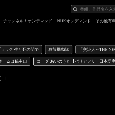
チャンネル！オンデマンド
NHKオンデマンド
その他有
ラック 生と死の間で
攻殻機動隊
「交渉人～THE NE
ネームは孫中山
コーダ あいのうた【バリアフリー日本語
た」