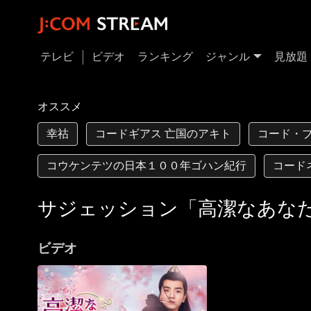
テレビ
ビデオ
ランキング
ジャンル
見放題
オススメ
幸祜
コードギアス 亡国のアキト
コード・ブ
コウケンテツの日本１００年ゴハン紀行
コード
サジェッション「高潔なあな
ビデオ