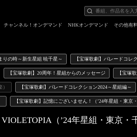
チャンネル！オンデマンド
NHKオンデマンド
その他有
まりの時～新生星組 暁千星～
【宝塚歌劇】パレードコレク
【宝塚歌劇】20周年！星組からのメッセージ
【宝塚歌
楽）
【宝塚歌劇】パレードコレクション2024～星組編～
）
【宝塚歌劇】記憶にございません！（’24年星組・東京
OLETOPIA（’24年星組・東京