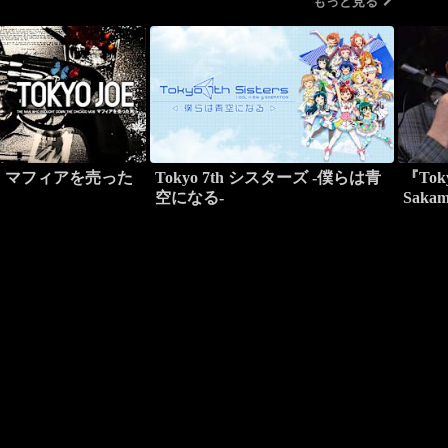
もっと見る
OE マフィアを売った
Tokyo 7th シスターズ -僕らは青
『Toky
空になる-
Sak