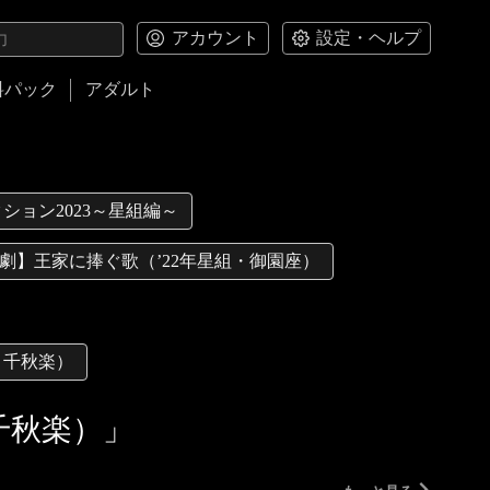
アカウント
設定・ヘルプ
料パック
アダルト
ション2023～星組編～
劇】王家に捧ぐ歌（’22年星組・御園座）
・千秋楽）
・千秋楽）」