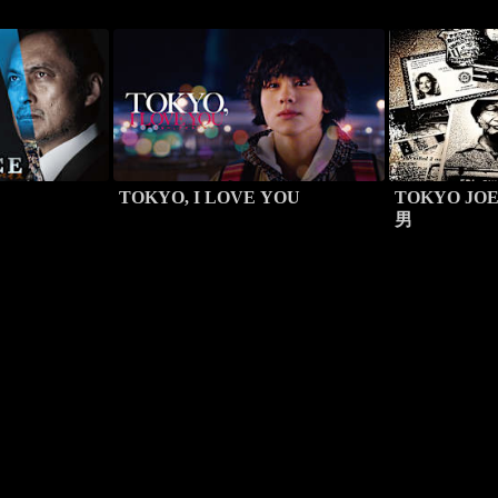
TOKYO, I LOVE YOU
TOKYO J
男