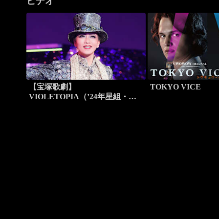
ビデオ
【宝塚歌劇】
TOKYO VICE
VIOLETOPIA（’24年星組・東
京・千秋楽）