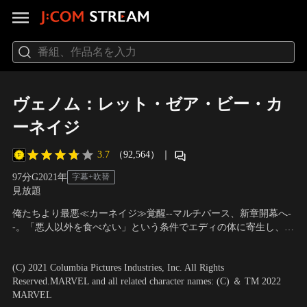
ヴェノム：レット・ゼア・ビー・カ
ーネイジ
3.7
（92,564）
｜
97分
G
2021
年
字幕+吹替
見放題
俺たちより最悪≪カーネイジ≫覚醒--マルチバース、新章開幕へ-
-。「悪人以外を食べない」という条件でエディの体に寄生し、共
同生活を送る地球外生命体＜シンビオート＞のヴェノム。そんな
出演：トム・ハーディ、ミシェル・ウィリアムズ、ナオミ・ハリ
中、未解決事件の真相を追うジャーナリストのエディは、サン・
ス、リード・スコット
／
監督：アンディ・サーキス
(C) 2021 Columbia Pictures Industries, Inc. All Rights
クエンティン刑務所である死刑囚、クレタス・キャサディと再会
Reserved.MARVEL and all related character names: (C) ＆ TM 2022
する。クレタスは幾度となく猟奇殺人を…。
MARVEL