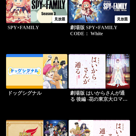
見放題
見放題
SPY×FAMILY
劇場版 SPY×FAMILY
CODE： White
ドッグシグナル
劇場版 はいからさんが通
る 後編 -花の東京大ロマ
ン-