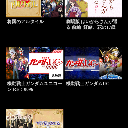
将国のアルタイル
劇場版 はいからさんが通
る 前編 -紅緒、花の17歳-
見放題
機動戦士ガンダムユニコー
機動戦士ガンダムUC
ン RE：0096