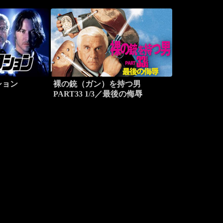
ション
裸の銃（ガン）を持つ男
PART33 1/3／最後の侮辱