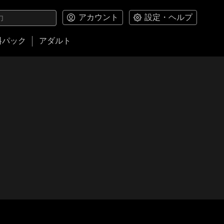
アカウント
設定・ヘルプ
料パック
アダルト