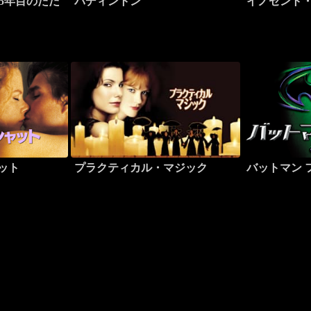
25年目のただ
パディントン
イノセント
ャット
プラクティカル・マジック
バットマン 