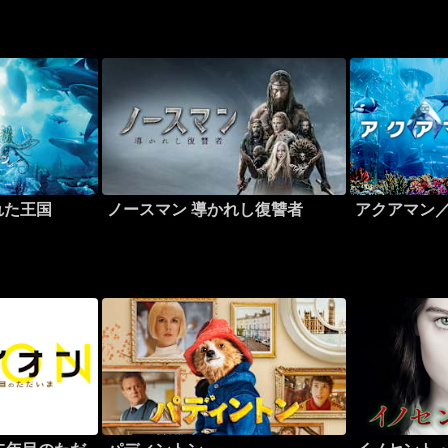
れた王国
ノースマン 導かれし復讐者
アクアマン