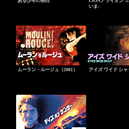
ある少年の告白
LION／ライオン -
いま-
ムーラン・ルージュ（2001）
アイズ ワイド シ