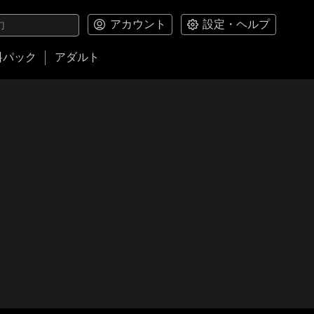
アカウント
設定・ヘルプ
料パック
アダルト