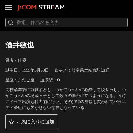
酒井敏也
役者・俳優
誕生日：1959年5月30日
出身地：岐阜県土岐市駄知町
星座：ふたご座
血液型：O
高校卒業後に就職するも、つかこうへいに心酔して脱サラし、つ
かこうへいの秘蔵っ子として数々の舞台に立つようになる。同時
にドラマ出演も精力的に行い、その独特の風貌を買われてバラエ
ティ番組にも欠かせない存在となっている。
お気に入りに追加