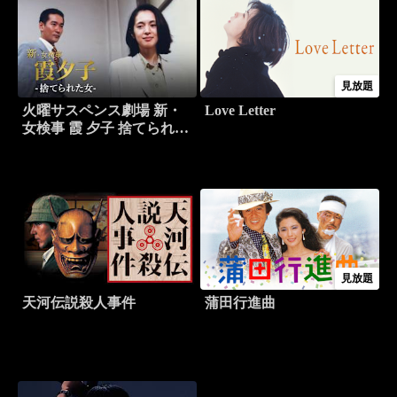
見放題
火曜サスペンス劇場 新・
Love Letter
女検事 霞 夕子 捨てられた
女
見放題
天河伝説殺人事件
蒲田行進曲