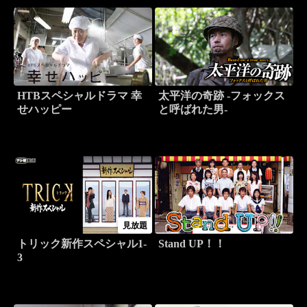
HTBスペシャルドラマ 幸
太平洋の奇跡 -フォックス
せハッピー
と呼ばれた男-
見放題
トリック新作スペシャル1-
Stand UP！！
3