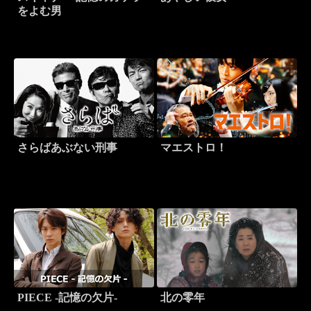
をよむ男
さらばあぶない刑事
マエストロ！
PIECE -記憶の欠片-
北の零年