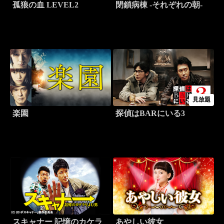
孤狼の血 LEVEL2
閉鎖病棟 -それぞれの朝-
見放題
楽園
探偵はBARにいる3
スキャナー 記憶のカケラ
あやしい彼女