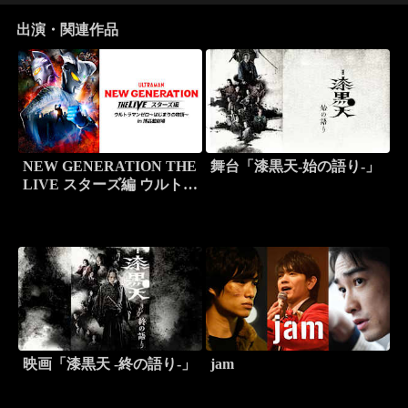
出演・関連作品
NEW GENERATION THE
舞台「漆黒天-始の語り-」
LIVE スターズ編 ウルトラ
マンゼロ～はじまりの物語
～
映画「漆黒天 -終の語り-」
jam