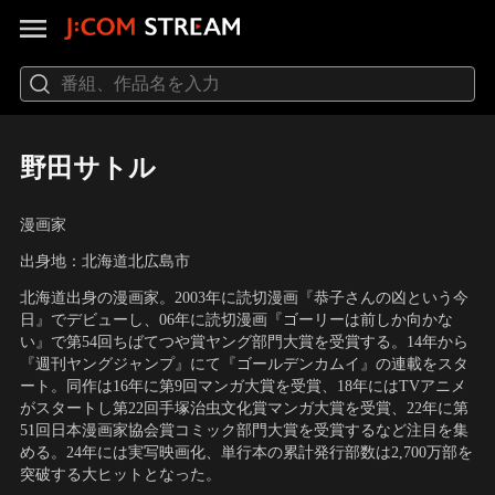
野田サトル
漫画家
出身地：北海道北広島市
北海道出身の漫画家。2003年に読切漫画『恭子さんの凶という今
日』でデビューし、06年に読切漫画『ゴーリーは前しか向かな
い』で第54回ちばてつや賞ヤング部門大賞を受賞する。14年から
『週刊ヤングジャンプ』にて『ゴールデンカムイ』の連載をスタ
ート。同作は16年に第9回マンガ大賞を受賞、18年にはTVアニメ
がスタートし第22回手塚治虫文化賞マンガ大賞を受賞、22年に第
51回日本漫画家協会賞コミック部門大賞を受賞するなど注目を集
める。24年には実写映画化、単行本の累計発行部数は2,700万部を
突破する大ヒットとなった。