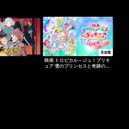
見放題
り
映画 トロピカル～ジュ！プリキ
ュア 雪のプリンセスと奇跡の指
輪！