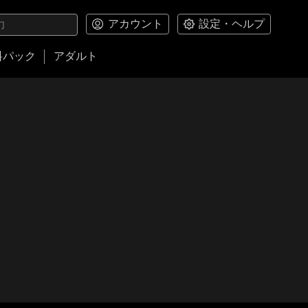
アカウント
設定・ヘルプ
料パック
アダルト