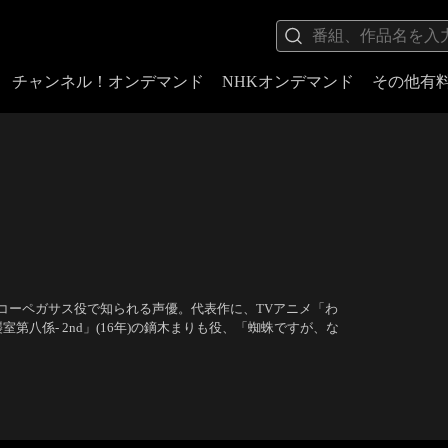
チャンネル！オンデマンド
NHKオンデマンド
その他有
のビコーペガサス役で知られる声優。代表作に、TVアニメ「わ
襲室第八係- 2nd」(16年)の鏑木まりも役、「蜘蛛ですが、な