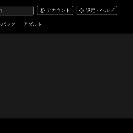
アカウント
設定・ヘルプ
料パック
アダルト