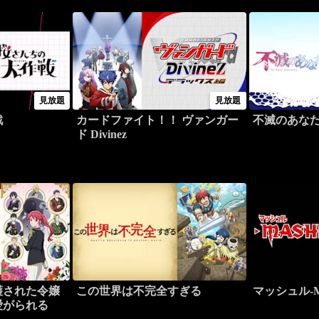
見放題
見放題
戦
カードファイト！！ ヴァンガー
不滅のあな
ド Divinez
護された令嬢
この世界は不完全すぎる
マッシュル-M
愛がられる