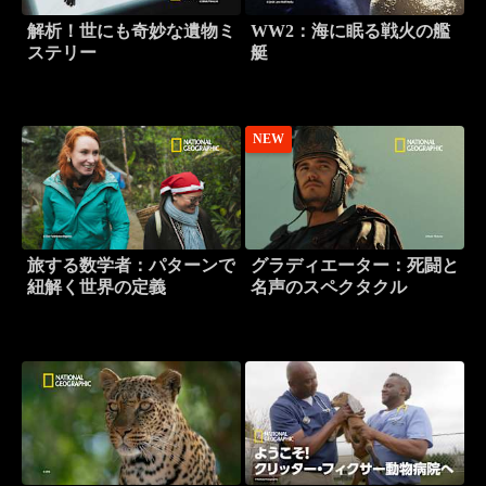
解析！世にも奇妙な遺物ミ
WW2：海に眠る戦火の艦
ステリー
艇
NEW
旅する数学者：パターンで
グラディエーター：死闘と
紐解く世界の定義
名声のスペクタクル