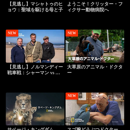
【見逃し】マシャトゥのヒ
ようこそ！クリッター・フ
ョウ：聖域を駆ける母と子
ィクサー動物病院へ
NEW
NEW
【見逃し】ノルマンディー
大草原のアニマル・ドクタ
戦車戦：シャーマン vs テ
ー
ィーガー
NEW
サベージ・キングダム
スゴ腕どうぶつドクター