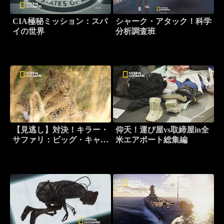
CIA極秘ミッション：スパ
シャーク・アタック！科学
イの世界
分析調査班
【見逃し】対決！キラー・
仰天！運び屋vs取締屋in全
サファリ：ビッグ・キャッ
米エアポート総集編
ト・バトル