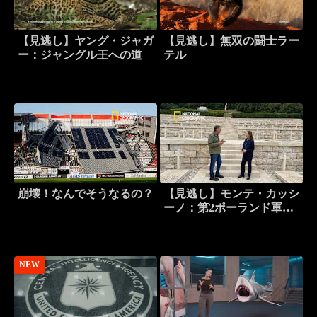
【見逃し】ヤング・ジャガ
【見逃し】無双の闘士ラー
ー：ジャングル王への道
テル
崩壊！なんでそうなるの？
【見逃し】モンテ・カッシ
ーノ：第2ポーランド軍団
勝利の足跡
NEW