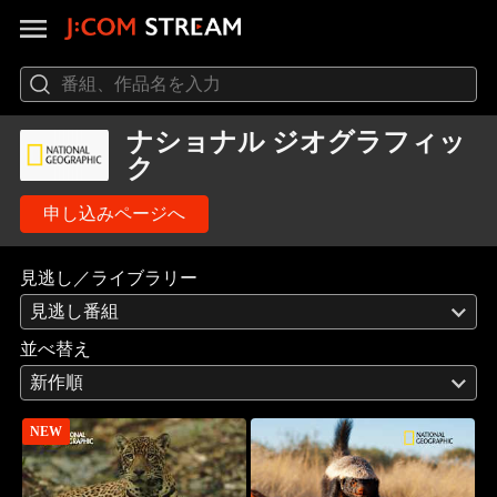
ナショナル ジオグラフィッ
ク
申し込みページへ
見逃し／ライブラリー
見逃し番組
並べ替え
新作順
NEW