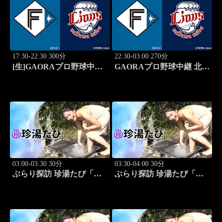
17:30-22:30 300分
22:30-03:00 270分
[生]GAORAプロ野球中継
GAORAプロ野球中継 北海
北海道日本ハムvs埼玉西武
道日本ハムvs埼玉西武
(8.13)
(8.13)
03:00-03:30 30分
03:30-04:00 30分
ぶらり探訪 珍湯たび「東
ぶらり探訪 珍湯たび「静
京編(銭湯) 旅人:祥子」 #12
岡県伊豆市編 旅人:今野
杏南」 #13