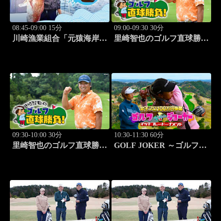
08:45-09:00 15分
09:00-09:30 30分
川崎漁業組合「元猿海岸で
里崎智也のゴルフ直球勝
キス釣り」 #15
負！ #253
09:30-10:00 30分
10:30-11:30 60分
里崎智也のゴルフ直球勝
GOLF JOKER ～ゴルフジ
負！ #254
ョーカー～「第15回大会 1
回戦第1試合 植手桃子vs
中山綾香」 #100