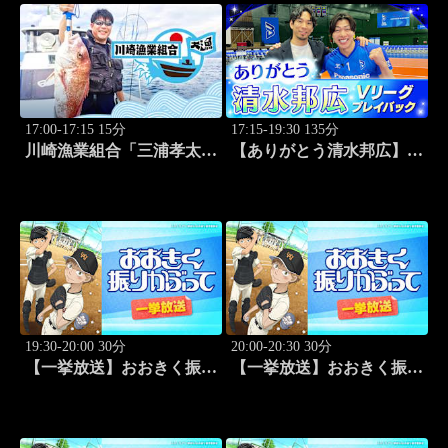
17:00-17:15 15分
17:15-19:30 135分
川崎漁業組合「三浦孝太さ
【ありがとう清水邦広】V
んとデカアジ狙い編」
リーグプレイバック「～男
#109
子セミファイナルラウンド
～パナソニックvs東レ
(2010.4.3開催)」#1
19:30-20:00 30分
20:00-20:30 30分
【一挙放送】おおきく振り
【一挙放送】おおきく振り
かぶって「夏大開始」 #13
かぶって「挑め！」 #14