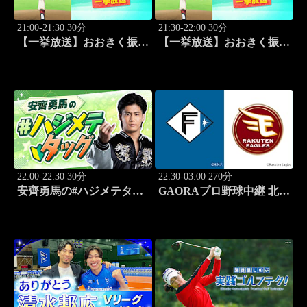
21:00-21:30 30分
21:30-22:00 30分
【一挙放送】おおきく振り
【一挙放送】おおきく振り
かぶって ～夏の大会編～
かぶって ～夏の大会編～
「3回戦」 #3
「野球シンドイ」 #4
22:00-22:30 30分
22:30-03:00 270分
安齊勇馬の#ハジメテタッ
GAORAプロ野球中継 北海
グ #1
道日本ハムvs楽天(8.7)