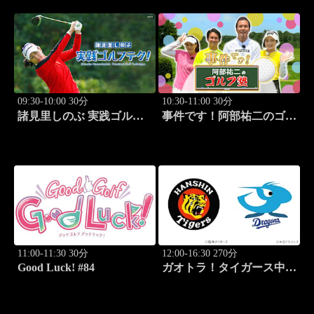
09:30-10:00 30分
10:30-11:00 30分
諸見里しのぶ 実践ゴルフ
事件です！阿部祐二のゴル
テク！「ゲスト:松森杏佳
フ塾 #29
レッスンSP」 #222
11:00-11:30 30分
12:00-16:30 270分
Good Luck! #84
ガオトラ！タイガース中継
2026 阪神vs中日(8.9京セラ
ドーム大阪)