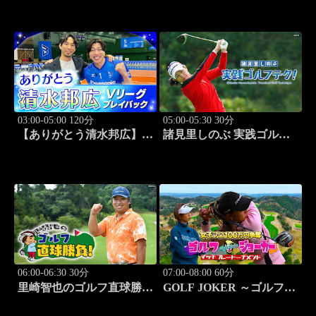
「研究されてる」 #9
03:00-05:00 120分
05:00-05:30 30分
【ありがとう清水邦広】V
諸見里しのぶ 実践ゴルフ
リーグプレイバック「パナ
テク！「ゲスト:森千晴(フ
ソニックvsジェイテクト
リーアナウンサー)①」
(2015.2.22開催)」#3
#187
06:00-06:30 30分
07:00-08:00 60分
里崎智也のゴルフ直球勝
GOLF JOKER ～ゴルフジ
負！ #214
ョーカー～「第16回大会 1
回戦第4試合 一ノ瀬優希