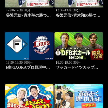
12:00-12:30 30分
12:30-13:00 30分
谷繁元信×青木翔の勝つゴ
谷繁元信×青木翔の勝つゴ
ルフノート #11
ルフノート #12
13:30-18:30 300分
18:30-19:00 30分
[生]GAORAプロ野球中継
サッカードイツカップ
北海道日本ハムvs埼玉西武
「DFBポカール」2026-27
(8.11)
開幕特番