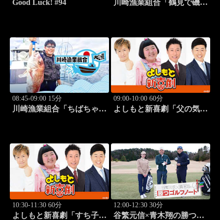
Good Luck! #94
川崎漁業組合「鶴見で磯釣
り」 #16
08:45-09:00 15分
09:00-10:00 60分
川崎漁業組合「ちばちゃん
よしもと新喜劇「父の気遣
と船でイカ釣り対決」 #17
い、家庭は崩壊!?」 #1749
10:30-11:30 60分
12:00-12:30 30分
よしもと新喜劇「すち子
谷繁元信×青木翔の勝つゴ