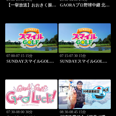
【一挙放送】おおきく振り
GAORAプロ野球中継 北海
かぶって「特別編 基本の
道日本ハムvs埼玉西武
キホン」
(8.11)
07:00-07:15 15分
07:15-07:30 15分
SUNDAYスマイルGOLF
SUNDAYスマイルGOLF
#246
#247
07:30-08:00 30分
08:30-08:45 15分