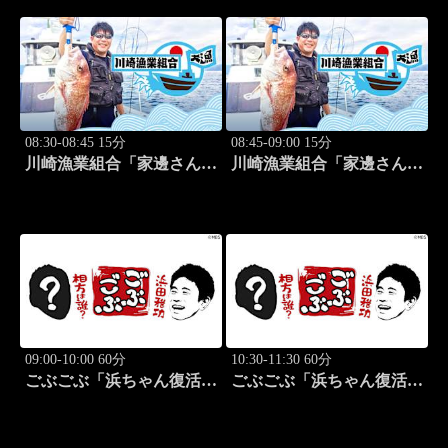
vs渡邉彩心＠」 #102
08:30-08:45 15分
08:45-09:00 15分
川崎漁業組合「家邊さんと
川崎漁業組合「家邊さんと
米水津でアジング」 #18
ロックフィッシュ」 #19
09:00-10:00 60分
10:30-11:30 60分
ごぶごぶ「浜ちゃん復活
ごぶごぶ「浜ちゃん復活
SP GACKTと一度は食べ
SP GACKTと一度は食べ
なきゃ損"絶品大阪下町グ
なきゃ損"絶品大阪下町グ
ルメ巡り" 前編」 #575
ルメ巡り" 後編」 #576