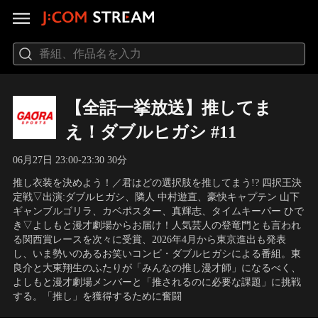
【全話一挙放送】推してま
え！ダブルヒガシ #11
06月27日 23:00-23:30 30分
推し衣装を決めよう！／君はどの選択肢を推してまう!? 四択王決
定戦▽出演:ダブルヒガシ、隣人 中村遊直、豪快キャプテン 山下
ギャンブルゴリラ、カベポスター、真輝志、タイムキーパー ひで
き▽よしもと漫才劇場からお届け！人気芸人の登竜門とも言われ
る関西賞レースを次々に受賞、2026年4月から東京進出も発表
し、いま勢いのあるお笑いコンビ・ダブルヒガシによる番組。東
良介と大東翔生のふたりが「みんなの推し漫才師」になるべく、
よしもと漫才劇場メンバーと「推されるのに必要な課題」に挑戦
する。「推し」を獲得するために奮闘