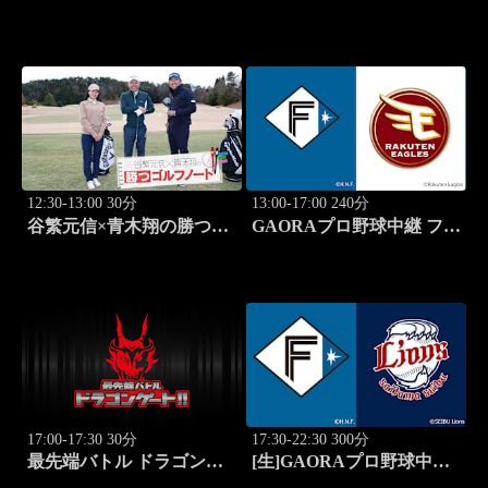
は、ガールズスカウトマ
ルフノート #13
ン」 #1713
12:30-13:00 30分
13:00-17:00 240分
谷繁元信×青木翔の勝つゴ
GAORAプロ野球中継 ファ
ルフノート #14
ーム 北海道日本ハムvs楽
天(8.8)
17:00-17:30 30分
17:30-22:30 300分
最先端バトル ドラゴンゲ
[生]GAORAプロ野球中継
ート!! #314
北海道日本ハムvs埼玉西武