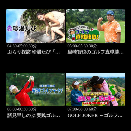
人:祥子」 #9
島史恵」 #10
04:30-05:00 30分
05:00-05:30 30分
ぶらり探訪 珍湯たび「長
里崎智也のゴルフ直球勝
野編(栄村秋山郷) 旅人:さ
負！ #211
とう珠緒」 #11
06:00-06:30 30分
07:00-08:00 60分
諸見里しのぶ 実践ゴルフ
GOLF JOKER ～ゴルフジ
テク！「ゲスト:紺野ゆり
ョーカー～「第15回大会 1
(モデル)②」 #184
回戦第3試合 中西絵里奈