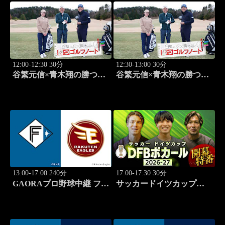
12:00-12:30 30分
12:30-13:00 30分
谷繁元信×青木翔の勝つゴ
谷繁元信×青木翔の勝つゴ
ルフノート #15
ルフノート #16
13:00-17:00 240分
17:00-17:30 30分
GAORAプロ野球中継 ファ
サッカードイツカップ
ーム 北海道日本ハムvs楽
「DFBポカール」2026-27
天(8.9)
開幕特番