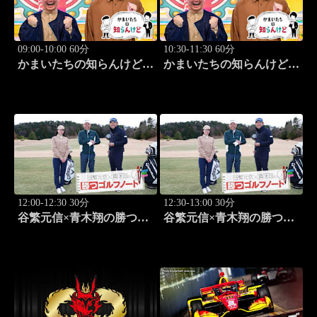
09:00-10:00 60分
10:30-11:30 60分
かまいたちの知らんけど
かまいたちの知らんけど
「出演:かまいたち、ダイ
「ダイアン津田軍団バスツ
アン・ユースケ、おいでや
アー」 #185
す小田、水田信二」 #184
12:00-12:30 30分
12:30-13:00 30分
谷繁元信×青木翔の勝つゴ
谷繁元信×青木翔の勝つゴ
ルフノート #17
ルフノート #18