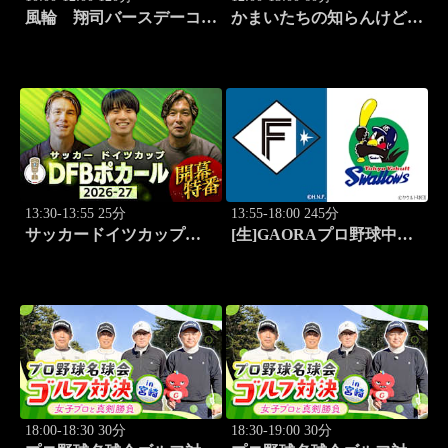
風輪 翔司バースデーコン
かまいたちの知らんけど
サート2026「6.20関内ホー
「出演:かまいたち、ダイ
ル」
アン・津田篤宏、銀シャ
リ」 #188
13:30-13:55 25分
13:55-18:00 245分
サッカードイツカップ
[生]GAORAプロ野球中継
「DFBポカール」2026-27
ファーム 北海道日本ハム
開幕特番
vs東京ヤクルト(8.15)
18:00-18:30 30分
18:30-19:00 30分