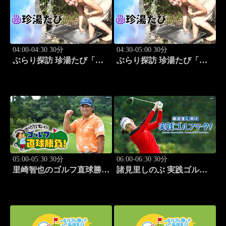
04:00-04:30 30分
04:30-05:00 30分
ぶらり探訪 珍湯たび「静
ぶらり探訪 珍湯たび「群
岡県西伊豆町編 旅人:今
馬県みなかみ町編 旅人:
野杏南」 #14
清水あいり」 #15
05:00-05:30 30分
06:00-06:30 30分
里崎智也のゴルフ直球勝
諸見里しのぶ 実践ゴルフ
負！ #212
テク！「ゲスト:紺野ゆり
(モデル)③」 #185