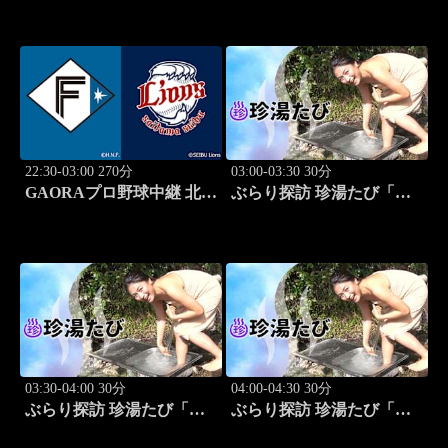
(8.12)
22:30-03:00 270分
03:00-03:30 30分
GAORAプロ野球中継 北海
ぶらり探訪 珍湯たび「岩
道日本ハムvs埼玉西武
手編(安比温泉) 旅人:祥
(8.12)
子」 #8
03:30-04:00 30分
04:00-04:30 30分
ぶらり探訪 珍湯たび「秋
ぶらり探訪 珍湯たび「静
田編(後生掛＆湯ノ沢) 旅
岡編(伊豆＆伊東) 旅人:中