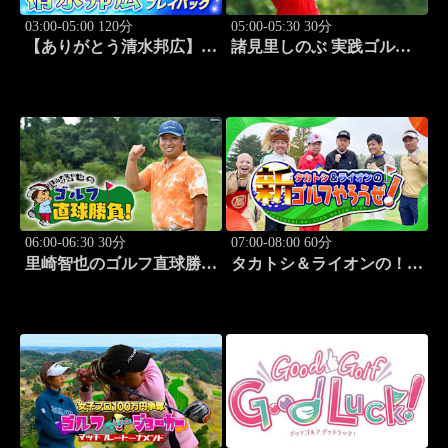
03:00-05:00 120分
05:00-05:30 30分
【ありがとう清水邦広】V
諸見里しのぶ 実践ゴルフ
リーグプレイバック「パナ
テク！「ゲスト:紺野ゆり
ソニックvs豊田合成
レッスンSP」 #186
(2011.2.12開催)」#2
06:00-06:30 30分
07:00-08:00 60分
里崎智也のゴルフ直球勝
タカトシ＆ライオンの！新
負！ #213
ゴルフやろうぜ！ #12