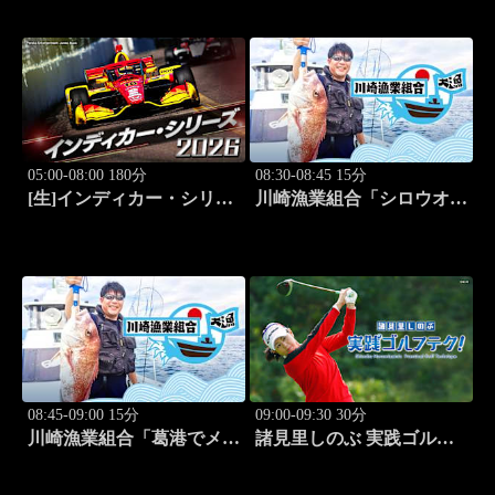
人:田名部生来」 #5
珍湯) 旅人:田名部生来」
#6
05:00-08:00 180分
08:30-08:45 15分
[生]インディカー・シリー
川崎漁業組合「シロウオ漁
ズ2026 ポートランド・グ
編」 #12
ランプリ #13
08:45-09:00 15分
09:00-09:30 30分
川崎漁業組合「葛港でメバ
諸見里しのぶ 実践ゴルフ
ル＆ホゴ」 #13
テク！「ゲスト:松森杏佳
③」 #221