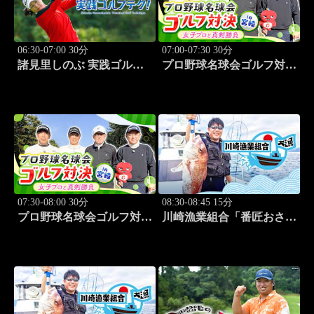
06:30-07:00 30分
07:00-07:30 30分
諸見里しのぶ 実践ゴルフ
プロ野球名球会ゴルフ対決
テク！「ゲスト:紺野ゆり
in 宮崎 ～女子プロと真剣
(モデル)①」 #183
勝負～ #3
07:30-08:00 30分
08:30-08:45 15分
プロ野球名球会ゴルフ対決
川崎漁業組合「番匠おさか
in 宮崎 ～女子プロと真剣
な館 川調査」 #14
勝負～ #4