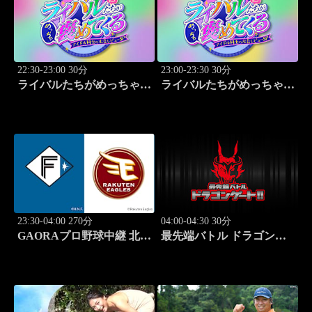
22:30-23:00 30分
23:00-23:30 30分
ライバルたちがめっちゃ褒
ライバルたちがめっちゃ褒
めてくる！～アイドル同士
めてくる！～アイドル同士
の本音レビューSP～
の本音レビューSP～
「Juice=Juice（MC：なす
「SWEET
なかにし）」#5
STEADY（MC：なすなか
にし）」#6
23:30-04:00 270分
04:00-04:30 30分
GAORAプロ野球中継 北海
最先端バトル ドラゴンゲ
道日本ハムvs楽天(8.9)
ート!! #314