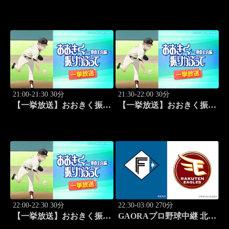
かぶって ～夏の大会編～
かぶって ～夏の大会編～
「野球やりたい」 #5
「大事」 #6
21:00-21:30 30分
21:30-22:00 30分
【一挙放送】おおきく振り
【一挙放送】おおきく振り
かぶって ～夏の大会編～
かぶって ～夏の大会編～
「ゆるやかな変化」 #7
「5回戦」 #8
22:00-22:30 30分
22:30-03:00 270分
【一挙放送】おおきく振り
GAORAプロ野球中継 北海
かぶって ～夏の大会編～
道日本ハムvs楽天(8.8)