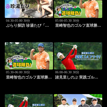
04:30-05:00 30分
05:00-05:30 30分
ぶらり探訪 珍湯たび「那
里崎智也のゴルフ直球勝
須塩原編 旅人:西村知
負！ #209
美」 #7
05:30-06:00 30分
06:00-06:30 30分
里崎智也のゴルフ直球勝
諸見里しのぶ 実践ゴルフ
負！ #210
テク！「ゲスト:山内鈴蘭
(タレント)レッスンSP」
#182