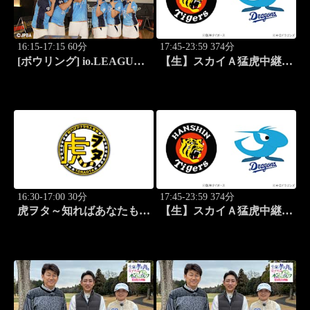
16:15-17:15 60分
17:45-23:59 374分
[ボウリング] io.LEAGUE
【生】スカイＡ猛虎中継
2026 ～SPECIAL
公式戦 阪神×中日
EDITION～ #14
16:30-17:00 30分
17:45-23:59 374分
虎ヲタ～知ればあなたも人
【生】スカイＡ猛虎中継
気者～ #83
公式戦 阪神×中日