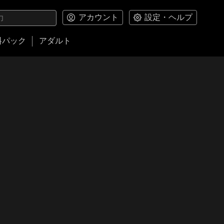
アカウント
設定・ヘルプ
料パック
アダルト