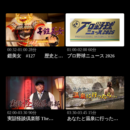
ースバラエティ！
00:32-01:00 28分
01:00-02:00 60分
鎧美女 #127 歴史と甲
プロ野球ニュース 2026
冑の“紐を解く”
02:00-03:30 90分
03:30-03:45 15分
実話怪談倶楽部 The
あなたと温泉に行った
LIVE！ 第八十三怪
ら… #121「蓼科温泉編