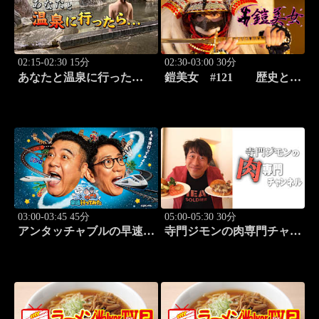
02:15-02:30 15分
02:30-03:00 30分
あなたと温泉に行った
鎧美女 #121 歴史と甲
ら… #114「犬吠埼温泉編
冑の“紐を解く”
後篇」
03:00-03:45 45分
05:00-05:30 30分
アンタッチャブルの早速行
寺門ジモンの肉専門チャン
ってみた #3
ネル #136「Bostro」