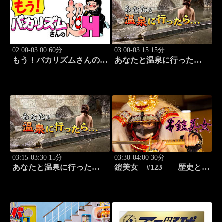
02:00-03:00 60分
03:00-03:15 15分
もう！バカリズムさんの超
あなたと温泉に行った
H！ #69 バカリズム
ら… #119「広原温泉編
のセクシーバラエティ！
前篇」
03:15-03:30 15分
03:30-04:00 30分
あなたと温泉に行った
鎧美女 #123 歴史と甲
ら… #120「広原温泉編
冑の“紐を解く”
後篇」