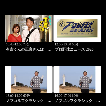
優2人のぶらり絶品甘味巡
#326「御徒町・上野」
り～ #2 原宿 夜のシメ
パフェ
10:45-12:00 75分
12:00-13:00 60分
有吉くんの正直さんぽ
プロ野球ニュース 2026
#327「野方」
13:00-14:00 60分
16:00-17:00 60分
ノブゴルフクラシック
ノブゴルフクラシック
#29「清水大成プロに急成
#30「富士桜カントリー倶