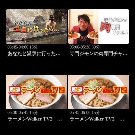
前篇」
03:45-04:00 15分
05:00-05:30 30分
あなたと温泉に行った
寺門ジモンの肉専門チャン
ら… #122「蓼科温泉編
ネル #137「ぽるこ」「焼
後篇」
肉 立つ屋」
05:30-05:45 15分
05:45-06:00 15分
ラーメンWalker TV2
ラーメンWalker TV2
#426 田中貴と巡る必食ラ
#427 本鵠沼「うずとかみ
ーメン3杯！
なり」