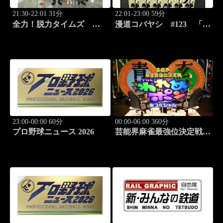
21:30-22:01 31分
22:01-23:00 59分
全力！脱力タイムズ
漫道コバヤシ #123 「ダ
#178 新感覚の脱力ニュ
ーウィン事変」うめざわし
ースバラエティ！
ゅん先生降臨！
23:00-00:00 60分
00:00-06:00 360分
プロ野球ニュース 2026
芸能界麻雀最強位決定戦
THEわれめDEポン #178