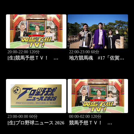
長ノブが食らいつく！」
楽部対決第三弾！」
20:00-22:00 120分
22:00-23:00 60分
[生]競馬予想ＴＶ！
地方競馬魂 #17「佐賀競
#1332「レパード
馬!!九州グルメと競馬を満
S（G3）」「CBC賞
喫！」
（G3）」ほか
23:00-00:00 60分
00:00-02:00 120分
[生]プロ野球ニュース 2026
競馬予想ＴＶ！
#1332「レパード