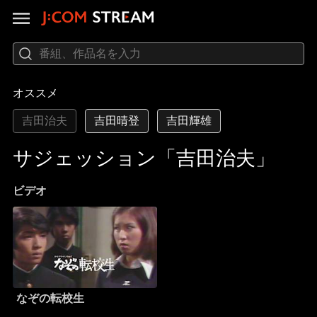
オススメ
吉田治夫
吉田晴登
吉田輝雄
サジェッション「吉田治夫」
ビデオ
なぞの転校生