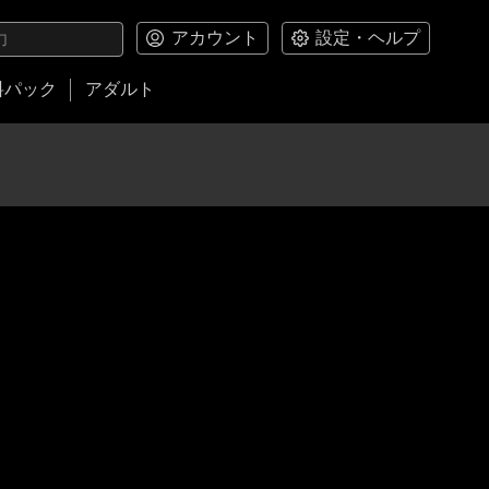
アカウント
設定・ヘルプ
料パック
アダルト