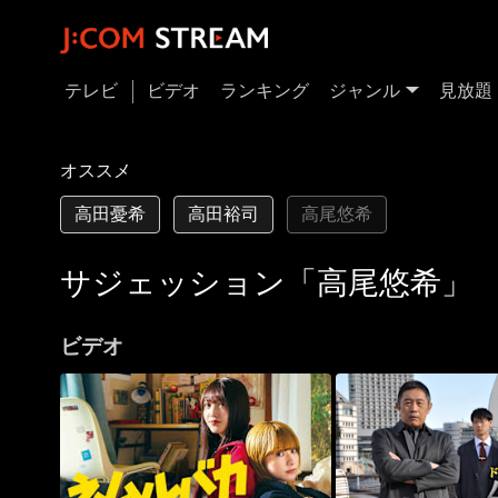
テレビ
ビデオ
ランキング
ジャンル
見放題
オススメ
高田憂希
高田裕司
高尾悠希
サジェッション「高尾悠希」
ビデオ