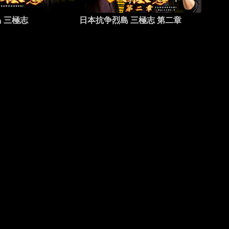
 三極志
日本抗争烈島 三極志 第二章