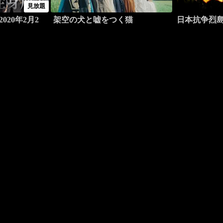
見放題
020年2月2
架空の犬と嘘をつく猫
日本抗争烈島