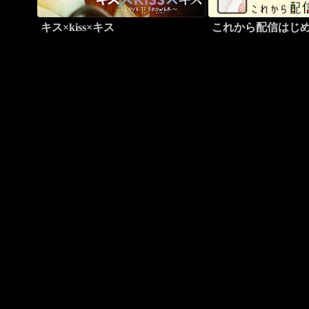
キス×kiss×キス
これから配信はじ