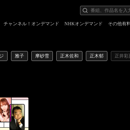
チャンネル！オンデマンド
NHKオンデマンド
その他有
ジ
雅子
摩砂雪
正木佐和
正木郁
正井彩