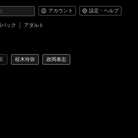
アカウント
設定・ヘルプ
料パック
アダルト
夏
柾木玲弥
政岡泰志