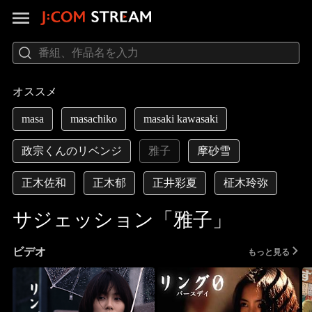
オススメ
masa
masachiko
masaki kawasaki
政宗くんのリベンジ
雅子
摩砂雪
正木佐和
正木郁
正井彩夏
柾木玲弥
サジェッション「雅子」
ビデオ
もっと見る