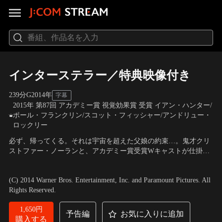
インターステラー／特典映像付き
239分
G
2014
年
字幕
2015年 第87回 アカデミー賞 視覚効果賞 受賞 イアン・ハンター/
ポール・フランクリン/スコット・フィッシャー/アンドリュー・
ロックリー
必ず、帰ってくる。それは宇宙を超えた父娘の約束…。鬼才クリ
ストファー・ノーランと、アカデミー賞受賞Wキャストが仕掛け
る、衝撃の宇宙体験！居住可能な新たな惑星を探すという人類の
出演：マシュー・マコノヒー、アン・ハサウェイ、ジェシカ・チ
限界を超えたミッションに選ばれたのは、まだ幼い子供を持つ
ャステイン、エレン・バースティン ほか
／
監督：クリストファ
(C) 2014 Warner Bros. Entertainment, Inc. and Paramount Pictures. All
男…。彼を待っていたのは、誰も見たことがない、衝撃の宇
ー・ノーラン
Rights Reserved.
宙！！
1,650円
予告編
お気に入りに追加
購入する