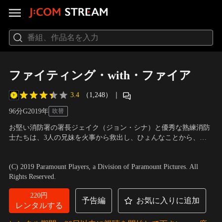
ファイティング・with・ファイア
3.4
（1,248）
｜
96分
G
2019
年
吹替
お堅い消防署の署長ジェイク（ジョン・シナ）と優秀な熟練消防
士たちは、3人の兄妹を火事から救出し、ひょんなことから、そ
の3人の子守りをすることになった。しかし、この子どもたちの
出演：ジョン・シナ、キーガン＝マイケル・キー、ジョン・レグ
前ではこれまで積み上げてきた厳しいトレーニングがまったく役
イザモ 他
／
監督：アンディ・フィックマン
(C) 2019 Paramount Players, a Division of Paramount Pictures. All
に立たないことに気付くのだった…。子どもたちの両親が見つか
Rights Reserved.
らない中、消防士たちは日常生活や仕事に加えて…。
220円
予告編
お気に入りに追加
レンタルする