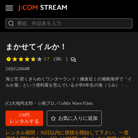
まかせてイルか！
3.7
（58）
｜
24分
G
2004
年
海と空 碧くきらめくワンダーランド！鎌倉近くの湘南海岸で「イ
ルか屋」という便利屋を営んでいる小学6年生の海（うみ）・空
（そら）・碧（あお）の3姉妹。『どんな仕事も断らない！』を
声の出演：齋藤彩夏（空）、東野佑美（海）、名塚佳織（碧）、
モットーに、腕がイイと評判で毎日大忙し。そんなある日、イル
清水香里（陸）、三瓶由布子（アキラ）、鈴木真仁（母） 他
(C)大地丙太郎・☆画プロ／CoMix Wave Films
か屋始まって以来の大仕事が舞い込んできた。はたして3姉妹
は“仕事キッチリ”完了出来るのか！？
110円
お気に入りに追加
レンタルする
レンタル期間：30日以内に視聴を開始して下さい。一度