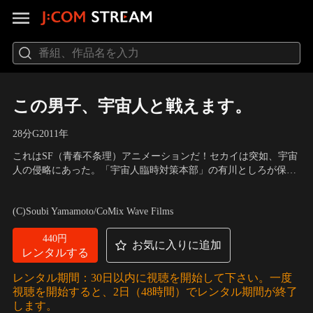
この男子、宇宙人と戦えます。
28分
G
2011
年
これはSF（青春不条理）アニメーションだ！セカイは突如、宇宙
人の侵略にあった。「宇宙人臨時対策本部」の有川としろが保護
した記憶喪失の高校生、カカシは宇宙人と戦える力を秘めてい
声の出演：木村良平（カカシ）、豊永利行（有川）、平川大輔
た。能天気な有川と俺様系のしろと奇妙な共同生活を送りながら
（しろ）
(C)Soubi Yamamoto/CoMix Wave Films
宇宙人と戦う、カカシ。だが、カカシが戦う理由を失った時、事
態は急変。それぞれの想いがすれ違い、そして…。
440円
お気に入りに追加
レンタルする
レンタル期間：30日以内に視聴を開始して下さい。一度
視聴を開始すると、2日（48時間）でレンタル期間が終了
します。