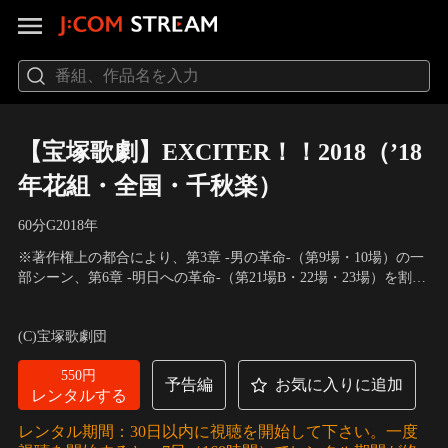
【宝塚歌劇】EXCITER！！2018（’18
年花組・全国・千秋楽）
60分
G
2018
年
※著作権上の都合により、第3章 -男の革命-（第9場・10場）の一
部シーン、第6章 -明日への革命-（第21場B・22場・23場）を割愛
致しております。／刺激、熱狂、興奮をもたらす者“EXCITER”を
出演：柚香光、水美舞斗 他
／
作・演出：藤井大介
テーマに繰り広げられる、現代的でエネルギッシュなショー。
(C)宝塚歌劇団
550円
予告編
お気に入りに追加
レンタルする
レンタル期間：30日以内に視聴を開始して下さい。一度