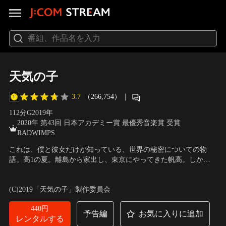
天気の子
3.7
（266,754）
｜
112分
G
2019
年
2020年 第43回 日本アカデミー賞 最優秀音楽賞 受賞
RADWIMPS
これは、僕と彼女だけが知っている、世界の秘密についての物
語。高1の夏。離島から家出し、東京にやってきた帆高。しかし
生活はすぐに困窮し、孤独な日々の果てにようやく見つけた仕事
声の出演：醍醐虎汰朗、森七菜、本田翼、小栗旬、吉柳咲良、平
は、怪しげなオカルト雑誌のライター業だった。彼のこれからを
泉成、梶裕貴、倍賞千恵子
／
監督：新海誠
(C)2019「天気の子」製作委員会
示唆するかのように、連日降り続ける雨。そんな中、雑踏ひしめ
く都会の片隅で、帆高は一人の少女に出会う。
440円
予告編
お気に入りに追加
レンタルする