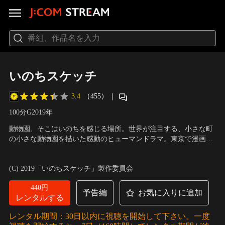
いのちスケッチ
3.4
（455）
｜
100分
G
2019
年
動物園、そこはいのちを感じる場所。世界が注目する、小さな町
の小さな動物園を描いた感動のヒューマンドラマ。東京で漫画家
を目指し奮闘していた青年・亮太（佐藤寛太）は、自身の夢に限
出演：佐藤寛太、藤本泉、武田鉄矢、渡辺美佐子、林田麻里、今
界を感じ故郷の福岡に帰ってきた。 実家に頼れない亮太が紹介さ
田美桜
／
監督：瀬木直貴
(C) 2019「いのちスケッチ」製作委員会
れたのは、地元の延命動物園でのアルバイト。園長の野田（武田
鉄矢）や、 獣医師の彩（藤本泉）らと働いていくうちに…。
440円
予告編
お気に入りに追加
レンタルする
レンタル期間：30日以内に視聴を開始して下さい。一度