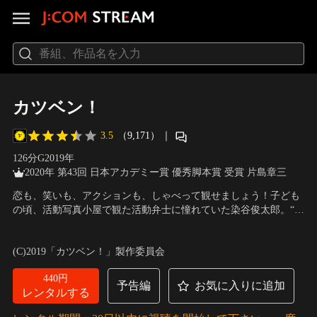
カツベン！
3.5
（9,171）
｜
126分
G
2019
年
2020年 第43回 日本アカデミー賞 優秀脚本賞 受賞 片島章三
恋も、笑いも、アクションも、しゃべって観せましょう！子ども
の頃、活動写真小屋で観た活動弁士に憧れていた染谷俊太郎。“心
を揺さぶる活弁で観客を魅了したい”という夢を抱いていたが、今
出演：成田凌、黒島結菜、永瀬正敏、高良健吾、音尾琢真
／
監
では、ニセ弁士として泥棒一味の片棒を担いでいた。そんなイン
督：周防正行
(C)2019「カツベン！」製作委員会
チキに嫌気がさした俊太郎は、一味から逃亡し、とある小さな町
の映画館…。
440円
予告編
お気に入りに追加
レンタルする