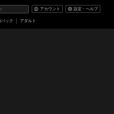
アカウント
設定・ヘルプ
料パック
アダルト