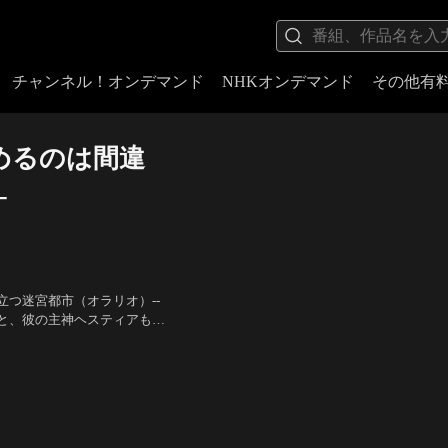
チャンネル！オンデマンド
NHKオンデマンド
その他有
めるのは間違
-
つ迷宮都市（オラリオ）--
と、彼の主神ヘスティアも、
りの屋台や催し、都市全体を
）、坂本真綾（アルテミ
だ待っている。