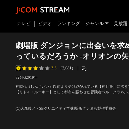
テレビ
ビデオ
ランキング
ジャンル
見放題
劇場版 ダンジョンに出会いを求
っているだろうか -オリオンの矢
3.3
（2,081）
｜
82分
G
2019
年
神時代（しんじだい）以前より受け継がれている【神月祭】に沸き立
【リトル・ルーキー】として都市を賑わせた冒険者ベル・クラネル
その喧騒の只中に身を置いていた。夜の闇を照らし出す、色とりど
声の出演：松岡禎丞（ベル・クラネル）、水瀬いのり（ヘスティア
淡く包み込む月光。都市の喧騒の遥か上空で、月は静かに佇み、た
ス）、内田真礼（リリルカ・アーデ） 他
(C)大森藤ノ・SBクリエイティブ/劇場版ダンまち製作委員会