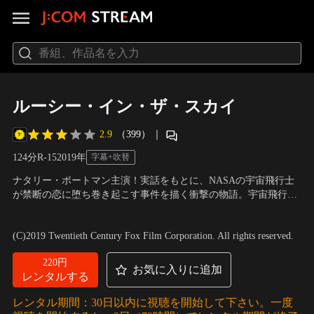
ルーシー・イン・ザ・スカイ
2.9
（399）
｜
124分
R-15
2019
年
字幕+吹替
ナタリー・ポートマン主演！実話をもとに、NASAの宇宙飛行士
が禁断の恋に堕ち巻き起こす事件を描く衝撃の物語。宇宙飛行士
のルーシーは、広大な宇宙でひとり浮遊していた。そこから見え
出演：ナタリー・ポートマン、ジョン・ハム、ザジー・ビーツ、
る青く小さな地球に畏敬の念を抱くのだった。NASAでのミッシ
ダン・スティーヴンス 他
／
監督：ノア・ホーリー
(C)2019 Twentieth Century Fox Film Corporation. All rights reserved.
ョンを終えて、ルーシーは地球に帰還するが、宇宙で超越的な経
験をした今、地上での生活はひどく退屈に思えた。
220円
お気に入りに追加
レンタルする
レンタル期間：30日以内に視聴を開始して下さい。一度